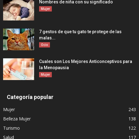
Nombres de niña con su significado
Mujer
7 gestos de que tu gato te protege de las
malas...
Ocio
Cuales son Los Mejores Anticonceptivos para
la Menopausia
Mujer
Categoría popular
Mujer
243
Belleza Mujer
138
Turismo
122
Salud
117