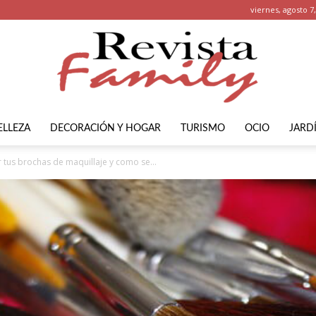
viernes, agosto 7
ELLEZA
DECORACIÓN Y HOGAR
TURISMO
OCIO
JARD
Revista
 tus brochas de maquillaje y como se...
Family