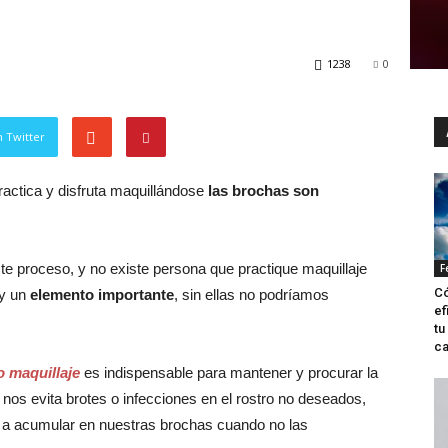
1238
0
 Twitter
ractica y disfruta maquillándose
las brochas son
e proceso, y no existe persona que practique maquillaje
F
Có
 y un
elemento importante
, sin ellas no podríamos
ef
tu
ca
o maquillaje
es indispensable para mantener y procurar la
 nos evita brotes o infecciones en el rostro no deseados,
n a acumular en nuestras brochas cuando no las