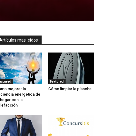
Artículos mas leidos
eatured
Featured
mo mejorar la
Cómo limpiar la plancha
iciencia energética de
 hogar con la
lefacción