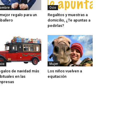
ombre
Ocio
 mejor regalo para un
Regalitos y muestras a
ballero
domicilio, ¿Te apuntas a
pedirlas?
cio
Mujer
galos de navidad más
Los niños vuelven a
bituales en las
equitación
mpresas