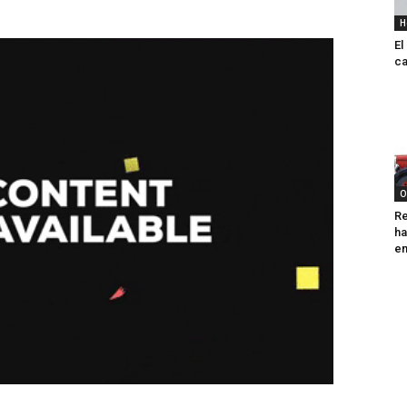
H
El
ca
O
Re
ha
e