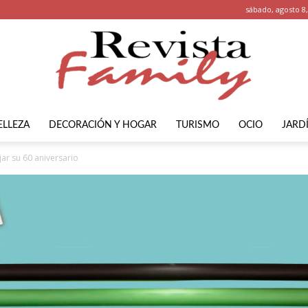
sábado, agosto 8
ELLEZA
DECORACIÓN Y HOGAR
TURISMO
OCIO
JARD
Revista
ar su 60 aniversario
Family