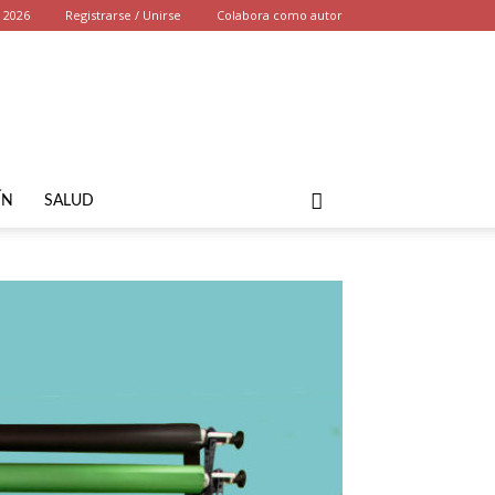
, 2026
Registrarse / Unirse
Colabora como autor
ÍN
SALUD