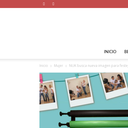
INICIO
B
Inicio
Mujer
NUK busca nueva imagen para festej