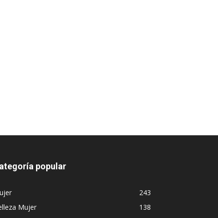
ategoría popular
ujer
243
lleza Mujer
138