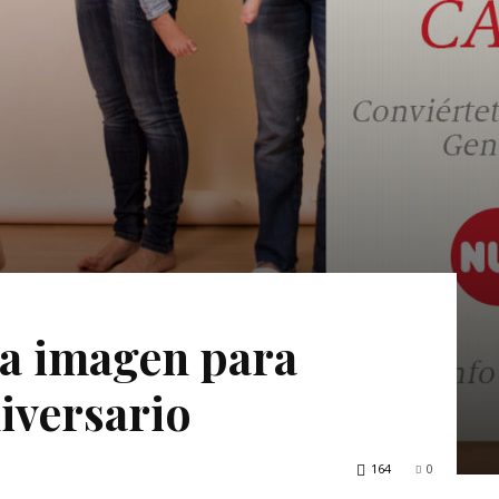
a imagen para
niversario
164
0