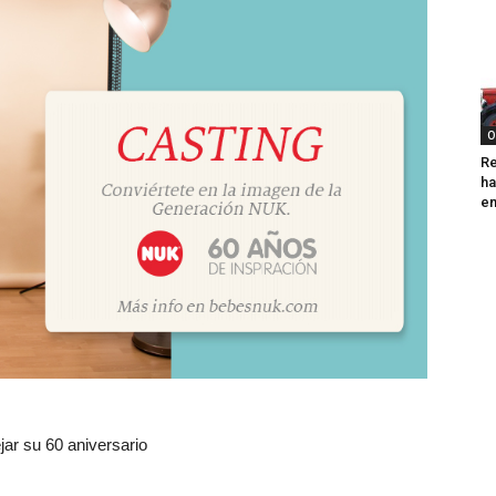
O
Re
ha
e