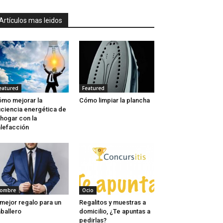
Artículos mas leidos
eatured
Featured
mo mejorar la
Cómo limpiar la plancha
iciencia energética de
 hogar con la
lefacción
ombre
Ocio
 mejor regalo para un
Regalitos y muestras a
ballero
domicilio, ¿Te apuntas a
pedirlas?