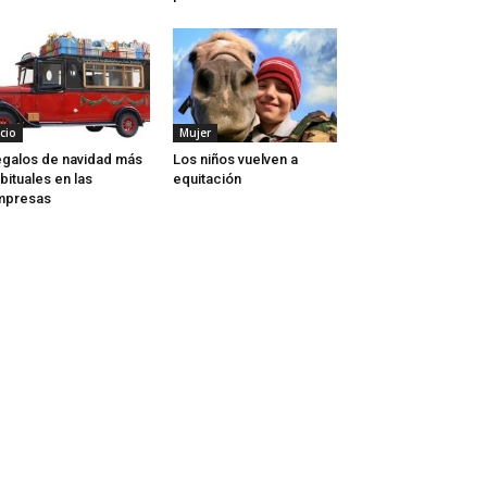
cio
Mujer
galos de navidad más
Los niños vuelven a
bituales en las
equitación
mpresas