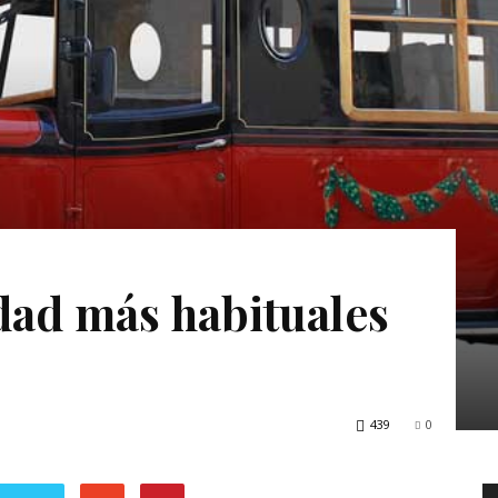
dad más habituales
439
0