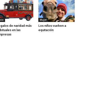
cio
Mujer
galos de navidad más
Los niños vuelven a
bituales en las
equitación
mpresas