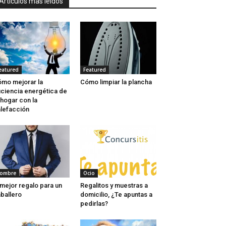
Artículos mas leidos
eatured
Featured
mo mejorar la
Cómo limpiar la plancha
iciencia energética de
 hogar con la
lefacción
ombre
Ocio
 mejor regalo para un
Regalitos y muestras a
ballero
domicilio, ¿Te apuntas a
pedirlas?