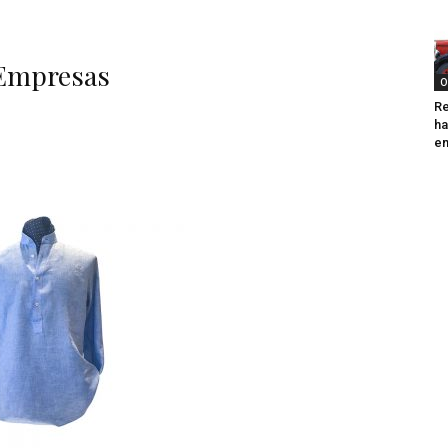
 Empresas
O
Re
ha
e