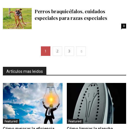
Perros braquicéfalos, cuidados
especiales para razas especiales
0
1
2
3
Artículos mas leidos
Featured
Featured
Cómo mejorar la eficiencia
Cómo limpiar la plancha