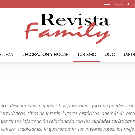
miércoles, agosto 5
ELLEZA
DECORACIÓN Y HOGAR
TURISMO
OCIO
JARD
Revista
Family
nce, descubre los mejores sitios para viajar y lo que puedes visit
es turísticas, sitios de interés, lugares históricos, además de re
ompartimos información relacionada con las
ciudades turísticas
m
ultura, tradiciones, la gastronomía, las mejores rutas, los mejor