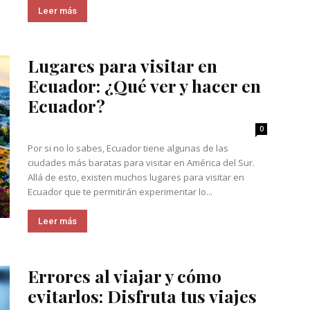
Leer más
Lugares para visitar en
Ecuador: ¿Qué ver y hacer en
Ecuador?
0
Por si no lo sabes, Ecuador tiene algunas de las
ciudades más baratas para visitar en América del Sur.
Allá de esto, existen muchos lugares para visitar en
Ecuador que te permitirán experimentar lo...
Leer más
Errores al viajar y cómo
evitarlos: Disfruta tus viajes