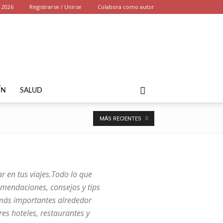
, 2026
Registrarse / Unirse
Colabora como autor
ÍN
SALUD
MÁS RECIENTES
ar en tus viajes.Todo lo que
comendaciones, consejos y tips
ás importantes alrededor
es hoteles, restaurantes y