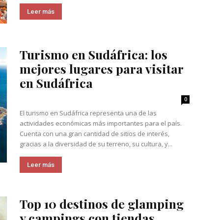
Leer más
Turismo en Sudáfrica: los
mejores lugares para visitar
en Sudáfrica
0
El turismo en Sudáfrica representa una de las
actividades económicas más importantes para el país.
Cuenta con una gran cantidad de sitios de interés,
gracias a la diversidad de su terreno, su cultura, y...
Leer más
Top 10 destinos de glamping
y campings con tiendas