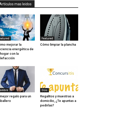
Artículos mas leidos
eatured
Featured
mo mejorar la
Cómo limpiar la plancha
iciencia energética de
 hogar con la
lefacción
ombre
Ocio
 mejor regalo para un
Regalitos y muestras a
ballero
domicilio, ¿Te apuntas a
pedirlas?