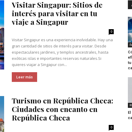
Visitar Singapur: Sitios de
interés para visitar en tu
viaje a Singapur
0
Visitar Singapur es una experiencia inolvidable. Hay una
F
gran cantidad de sitios de interés para visitar. Desde
espectaculares jardines, y templos ancestrales, hasta
Có
ef
exóticas islas e importantes reservas naturales.Si
tu
quieres viajar a Singapur con...
ca
Leer más
Turismo en República Checa:
H
Ciudades con encanto en
El
República Checa
ca
0