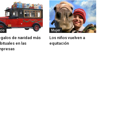
cio
Mujer
galos de navidad más
Los niños vuelven a
bituales en las
equitación
mpresas