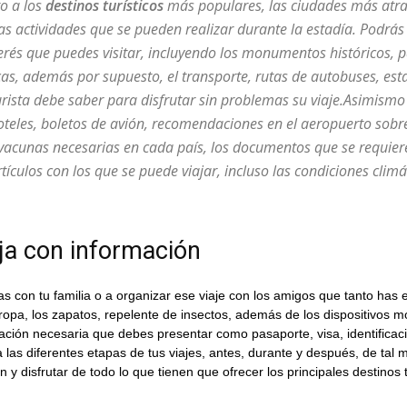
o a los
destinos turísticos
más populares, las ciudades más atrac
 actividades que se pueden realizar durante la estadía. Podrás
terés que puedes visitar, incluyendo los monumentos históricos, 
as, además por supuesto, el transporte, rutas de autobuses, esta
rista debe saber para disfrutar sin problemas su viaje.Asimismo
hoteles, boletos de avión, recomendaciones en el aeropuerto sobre
s vacunas necesarias en cada país, los documentos que se requier
artículos con los que se puede viajar, incluso las condiciones clim
aja con información
s con tu familia o a organizar ese viaje con los amigos que tanto has
 ropa, los zapatos, repelente de insectos, además de los dispositivos m
ción necesaria que debes presentar como pasaporte, visa, identificac
a las diferentes etapas de tus viajes, antes, durante y después, de t
y disfrutar de todo lo que tienen que ofrecer los principales destinos