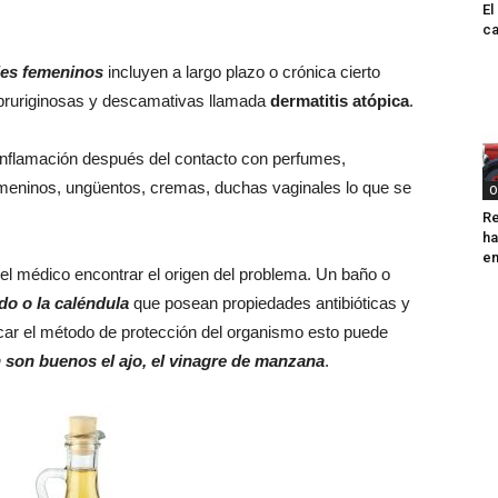
El
ca
les femeninos
incluyen a largo plazo o crónica cierto
s pruriginosas y descamativas llamada
dermatitis atópica
.
o inflamación después del contacto con perfumes,
emeninos, ungüentos, cremas, duchas vaginales lo que se
O
Re
ha
e
 el médico encontrar el origen del problema. Un baño o
ldo o la caléndula
que posean propiedades antibióticas y
ficar el método de protección del organismo esto puede
 son buenos el ajo, el vinagre de manzana
.