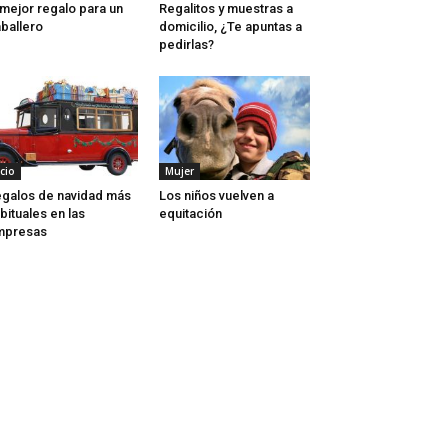
 mejor regalo para un
Regalitos y muestras a
ballero
domicilio, ¿Te apuntas a
pedirlas?
cio
Mujer
galos de navidad más
Los niños vuelven a
bituales en las
equitación
mpresas