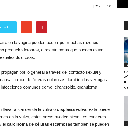
217
0
 Twitter
os
o en la vagina pueden ocurrir por muchas razones,
no producir síntomas, otros síntomas que pueden estar
 sexuales dolorosas.
F
Có
propagan por lo general a través del contacto sexual y
ef
 causa común de úlceras dolorosas, también las verrugas
tu
as infecciones comunes como, chancroide, granuloma
ca
llevar al cáncer de la vulva o
displasia vulvar
esta puede
es en la vulva, estas áreas pueden picar. Los cánceres
H
y el
carcinoma de células escamosas
también se pueden