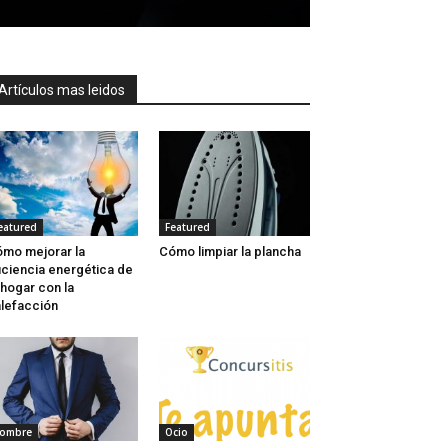
Artículos mas leidos
eatured
Featured
mo mejorar la
Cómo limpiar la plancha
iciencia energética de
 hogar con la
lefacción
ombre
Ocio