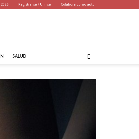
, 2026
Registrarse / Unirse
Colabora como autor
ÍN
SALUD