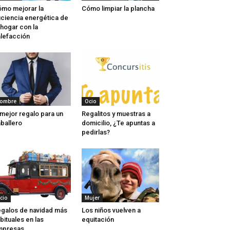
mo mejorar la
Cómo limpiar la plancha
iciencia energética de
 hogar con la
lefacción
ombre
Ocio
 mejor regalo para un
Regalitos y muestras a
ballero
domicilio, ¿Te apuntas a
pedirlas?
cio
Mujer
galos de navidad más
Los niños vuelven a
bituales en las
equitación
mpresas