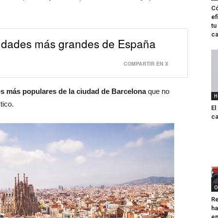
Có
ef
tu
ca
iudades más grandes de España
COMPARTIR EN X
os más populares de la ciudad de Barcelona
que no
H
tico.
El
ca
O
Re
ha
e