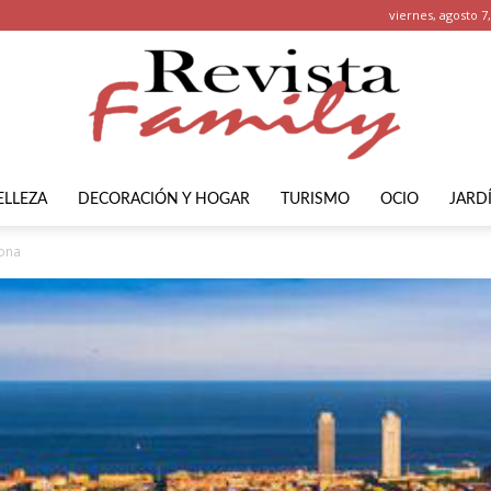
viernes, agosto 7
ELLEZA
DECORACIÓN Y HOGAR
TURISMO
OCIO
JARD
Revista
lona
Family