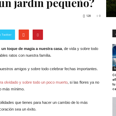
un jardín pequeño?
128
0
 Twitter
n un toque de magia a nuestra casa
, de vida y sobre todo
les ratos con nuestra familia.
estros amigos y sobre todo celebrar fechas importantes.
F
Có
ef
ra olvidado y sobre todo un poco muerto
, si las flores ya no
tu
lo más mínimo.
ca
bilidades que tienes para hacer un cambio de lo más
ecoración sea un éxito.