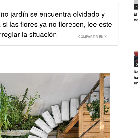
H
ño jardín se encuentra olvidado y
El
ca
i las flores ya no florecen, lee este
reglar la situación
COMPARTIR EN X
O
Re
ha
e