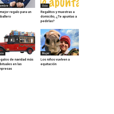
ombre
Ocio
 mejor regalo para un
Regalitos y muestras a
ballero
domicilio, ¿Te apuntas a
pedirlas?
cio
Mujer
galos de navidad más
Los niños vuelven a
bituales en las
equitación
mpresas