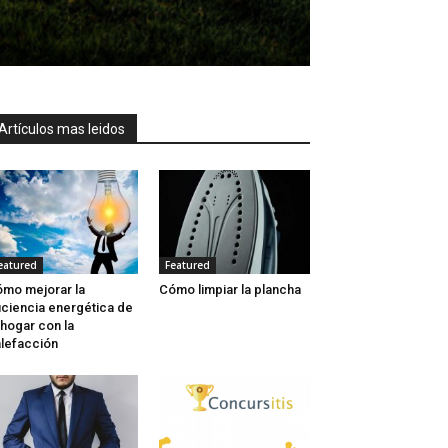
Artículos mas leidos
eatured
Featured
mo mejorar la
Cómo limpiar la plancha
iciencia energética de
 hogar con la
lefacción