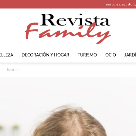
miércoles, agosto 5
ELLEZA
DECORACIÓN Y HOGAR
TURISMO
OCIO
JARD
Revista
 el divorcio
Family