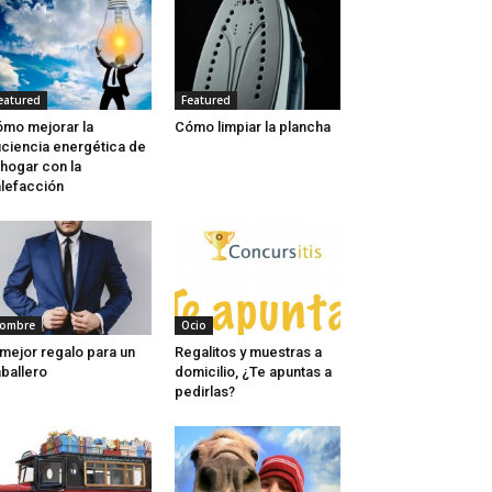
eatured
Featured
mo mejorar la
Cómo limpiar la plancha
iciencia energética de
 hogar con la
lefacción
ombre
Ocio
 mejor regalo para un
Regalitos y muestras a
ballero
domicilio, ¿Te apuntas a
pedirlas?