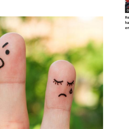
O
Re
ha
e