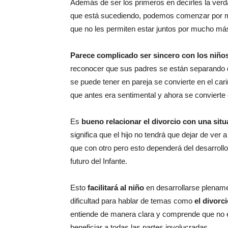
Además de ser los primeros en decirles la verda
que está sucediendo, podemos comenzar por me
que no les permiten estar juntos por mucho má
Parece complicado ser sincero con los niño
reconocer que sus padres se están separando de
se puede tener en pareja se convierte en el cari
que antes era sentimental y ahora se convierte
Es
bueno relacionar el divorcio con una sit
significa que el hijo no tendrá que dejar de ve
que con otro pero esto dependerá del desarroll
futuro del Infante.
Esto
facilitará al niño
en desarrollarse plename
dificultad para hablar de temas como
el divorc
entiende de manera clara y comprende que no e
beneficiar a todas las partes involucradas.