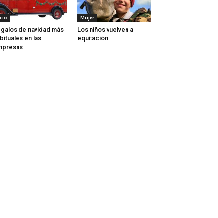
cio
Mujer
galos de navidad más
Los niños vuelven a
bituales en las
equitación
mpresas