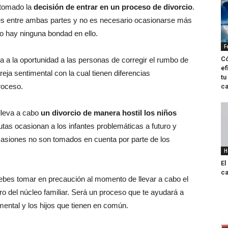
 tomado la
decisión de entrar en un proceso de divorcio
.
ables entre ambas partes y no es necesario ocasionarse más
o hay ninguna bondad en ello.
F
Có
a a la oportunidad a las personas de corregir el rumbo de
ef
eja sentimental con la cual tienen diferencias
tu
roceso.
ca
 lleva a cabo
un divorcio de manera hostil los niños
utas ocasionan a los infantes problemáticas a futuro y
asiones no son tomados en cuenta por parte de los
H
El
ca
bes tomar en precaución al momento de llevar a cabo el
ro del núcleo familiar. Será un proceso que te ayudará a
imental y los hijos que tienen en común.